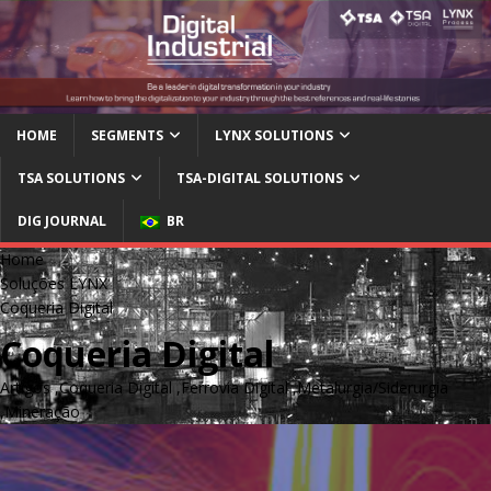
HOME
SEGMENTS
LYNX SOLUTIONS
TSA SOLUTIONS
TSA-DIGITAL SOLUTIONS
DIG JOURNAL
BR
Home
Soluções LYNX
Coqueria Digital
Coqueria Digital
Artigos
,
Coqueria Digital
,
Ferrovia Digital
,
Metalurgia/Siderurgia
,
Mineração