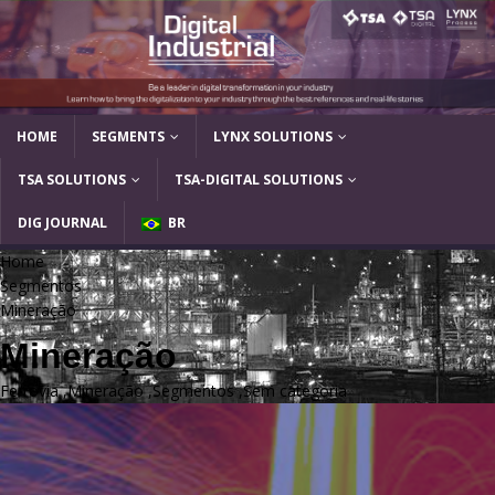
HOME
SEGMENTS
LYNX SOLUTIONS
TSA SOLUTIONS
TSA-DIGITAL SOLUTIONS
DIG JOURNAL
BR
Home
Segmentos
Mineração
Mineração
Ferrovia
,
Mineração
,
Segmentos
,
Sem categoria