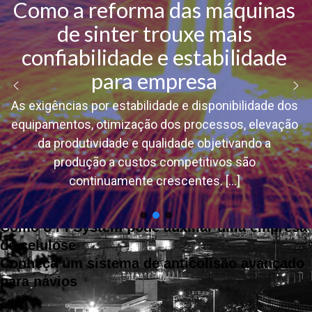
Como a reforma das máquinas
de sinter trouxe mais
About author
confiabilidade e estabilidade
admin
para empresa
As exigências por estabilidade e disponibilidade dos
Tips & Tricks for Wordpress
equipamentos, otimização dos processos, elevação
The impact of autonomous systems on
da produtividade e qualidade objetivando a
machine design and engineering
produção a custos competitivos são
Automação do Processo de Recuperação
continuamente crescentes.
[...]
Automação do Posicionamento de Hot Cars
para Melhoria da Operação
Como o PI System pode auxiliar uma empresa
de celulose
Conheça um sistema de anticolisão avançado
para navios