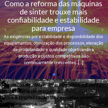
Como a reforma das máquinas
de sinter trouxe mais
About author
confiabilidade e estabilidade
admin
para empresa
As exigências por estabilidade e disponibilidade dos
Tips & Tricks for Wordpress
equipamentos, otimização dos processos, elevação
Como o LIMS pode auxiliar uma empresa de
da produtividade e qualidade objetivando a
siderurgia
produção a custos competitivos são
Reforma das máquinas de sínter trouxe
continuamente crescentes.
[...]
estabilidade para empresa
Maximizando a eficiência na Industria de
fertilizantes com o sistema PIMS
O impacto de sistemas autônomos no design
e engenharia de máquinas
Como a Digitalização de Ferrovias promove
mais Segurança