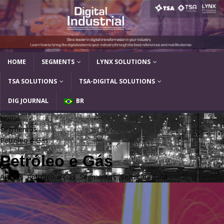
HOME
SEGMENTS
LYNX SOLUTIONS
TSA SOLUTIONS
TSA-DIGITAL SOLUTIONS
DIG JOURNAL
BR
Home
Segmentos
Petróleo e Gás
Petróleo e Gás
Artigos
,
Petróleo e Gás
,
Segmentos
,
Sem categoria