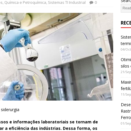
Sear
os
,
Química e Petroquímica
,
Sistemas TI Industrial
0
REC
Siste
termi
04/Oct
Otim
silos
21/Sep
Maxim
ferti
11/Sep
Dese
siderurgia
Rastr
Ferro
ssos e informações laboratoriais se tornam de
01/Sep
 a eficiência das indústrias. Dessa forma, os