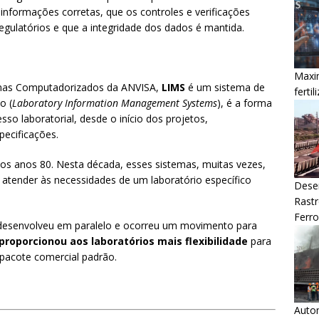
 informações corretas, que os controles e verificações
egulatórios e que a integridade dos dados é mantida.
Maxim
temas Computadorizados da ANVISA,
LIMS
é um sistema de
ferti
o (
Laboratory Information Management Systems
), é a forma
esso laboratorial, desde o início dos projetos,
pecificações.
dos anos 80. Nesta década, esses sistemas, muitas vezes,
 atender às necessidades de um laboratório específico
Dese
Rastr
Ferro
desenvolveu em paralelo e ocorreu um movimento para
 proporcionou aos laboratórios mais flexibilidade
para
pacote comercial padrão.
Auto