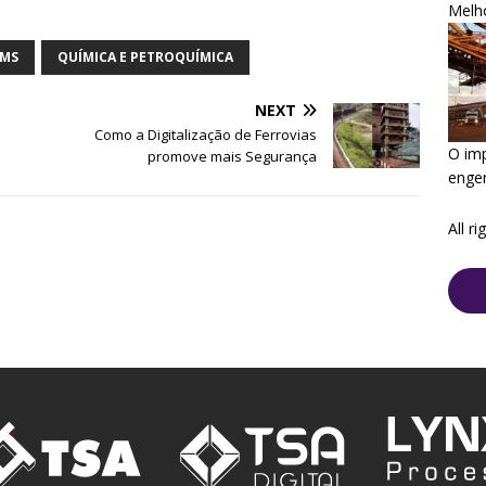
Melh
IMS
QUÍMICA E PETROQUÍMICA
NEXT
Como a Digitalização de Ferrovias
O im
promove mais Segurança
enge
All r