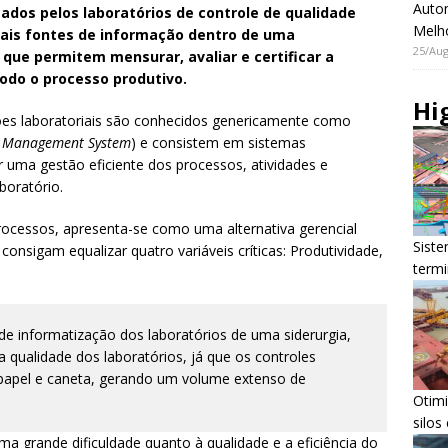
Auto
ados pelos laboratórios de controle de qualidade
Melh
pais fontes de informação dentro de uma
25/Aug
ue permitem mensurar, avaliar e certificar a
odo o processo produtivo.
Hi
es laboratoriais são conhecidos genericamente como
n Management System
) e consistem em sistemas
tir uma gestão eficiente dos processos, atividades e
boratório.
cessos, apresenta-se como uma alternativa gerencial
Siste
onsigam equalizar quatro variáveis críticas: Produtividade,
termi
de informatização dos laboratórios de uma siderurgia,
 qualidade dos laboratórios, já que os controles
 papel e caneta, gerando um volume extenso de
Otim
silos
ma grande dificuldade quanto à qualidade e a eficiência do