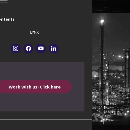
contents
.
LYNX
Work with us! Click here